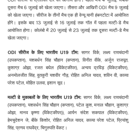
दूसरा मैच 6 जुलाई को खेला जाएगा। तीसरा और आखिरी ODI मैच 9 जुलाई
को खेला जाएगा। सीरीज के तीनों मैच एक ही वेन्यू यानी हंबनटोटा में आयोजित
होंगे। इसके बाद 13 जुलाई से 16 जुलाई तक गॉल में पहला मल्टी-डे मैच
आयोजित होगा। कोलंबो में 20 जुलाई से 23 जुलाई तक दूसरा मल्टी-डे मैच
खेला जाएगा।
ODI सीरीज के लिए भारतीय U19 टीम:
सागर विर्क, लक्ष्य रायचंदानी
(उपकप्तान), यशबर्धन सिंह चौहान (कप्तान), विनीत वीके, अर्जुन राजपूत,
कुशाग्र ओझा, रजत बघेल (विकेटकीपर), अन्वय द्रविड़ (विकेटकीपर),
अनमोलजीत सिंह, वुतकुरी यशवीर गौड़, रोहित अनिल यादव, शविन वी, काव्या
परेश पटेल, मोहित उलवा, इशान सूद।
मल्टी डे मुकाबलों के लिए भारतीय U19 टीम:
सागर विर्क, लक्ष्य रायचंदानी
(उपकप्तान), यशवर्धन सिंह चौहान (कप्तान), पटेल कुश, मनाल चौहान, कुशाग्र
ओझा, मानव कृष्णा (विकेटकीपर)), आर्यन संदेश सकपाल (विकेटकीपर),
हेमचुदेशन जे, बीके किशोर, रोहित अनिल यादव, काव्या परेश पटेल, प्रियांशु
सिंह, प्रणव राघवेंद्र, चिगुरुपति वेंकट।