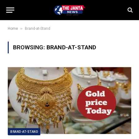
»
Home
Brand-at-Stand
BROWSING:
BRAND-AT-STAND
BRAND-AT-STAND