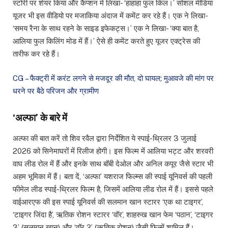
स्टोरी पर शेयर किया और कैप्शन में लिखा- ‘हाहाहा फुल किल।’ सोशल मीडिया
यूजर भी इस वीडियो पर मजाकिया अंदाज में कमेंट कर रहे हैं। एक ने लिखा-
‘समय रैना के साथ रहने के साइड इफेकट्स।’ एक ने लिखा- ‘क्या बात है,
आलिया फुल किलिंग मोड में हैं।’ ऐसे ही कमेंट करते हुए यूजर एक्ट्रेस की
तारीफ कर रहे हैं।
CG – फैक्ट्री में करंट लगने से मजदूर की मौत, दो घायल; मुआवजे की मांग पर
धरने पर बैठे परिजन और ग्रामीण
‘अल्फा’ के बारे में
अल्फा की बात करें तो शिव रवैल द्वारा निर्देशित ये स्पाई-थ्रिलर 3 जुलाई
2026 को सिनेमाघरों में रिलीज होगी। इस फिल्म में आलिया भट्ट और शरवरी
वाघ लीड रोल में हैं और इनके साथ बॉबी देओल और अनिल कपूर जैसे स्टार भी
अहम भूमिका में हैं। बता दें, ‘अल्फा’ यशराज फिल्म्स की स्पाई यूनिवर्स की पहली
फीमेल लीड स्पाई-थ्रिलर फिल्म है, जिसमें आलिया लीड रोल में हैं। इससे पहले
वाईआरएफ की इस स्पाई यूनिवर्स की सलमान खान स्टारर ‘एक था टाइगर’,
‘टाइगर जिंदा है’, ऋतिक रोशन स्टारर ‘वॉर’, शाहरुख खान फेम ‘पठान’, ‘टाइगर
3’ (सलमान खान) और ‘वॉर 2’ (ऋतिक रोशन) जैसी फिल्में शामिल हैं।