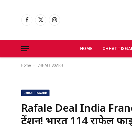
Facebook
X
Instagram
(Twitter)
HOME
CHHATTISGA
»
Home
CHHATTISGARH
CHHATTISGARH
Rafale Deal India France
टेंशन! भारत 114 राफेल फाइट