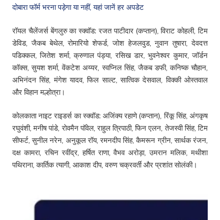
दोबारा फॉर्म भरना पड़ेगा या नहीं, यहां जानें हर अपडेट
रॉयल चैलेंजर्स बेंगलुरु का स्क्वॉड: रजत पाटीदार (कप्तान), विराट कोहली, टिम
डेविड, जैकब बेथेल, रोमारियो शेफर्ड, जोश हेजलवुड, नुवान तुषारा, देवदत्त
पडिक्कल, जितेश शर्मा, क्रुणाल पंड्या, रसिख डार, भुवनेश्वर कुमार, जॉर्डन
कॉक्स, सुयश शर्मा, वेंकटेश अय्यर, स्वप्निल सिंह, जैकब डफी, कनिष्क चौहान,
अभिनंदन सिंह, मंगेश यादव, फिल साल्ट, सात्विक देसवाल, विक्की ओस्तवाल
और विहान मल्होत्रा।
कोलकाता नाइट राइडर्स का स्क्वॉड: अजिंक्य रहाणे (कप्तान), रिंकू सिंह, अंगकृष
रघुवंशी, मनीष पांडे, रोवमैन पॉवेल, राहुल त्रिपाठी, फिन एलन, तेजस्वी सिंह, टिम
सीफर्ट, सुनील नरेन, अनुकूल रॉय, रमनदीप सिंह, कैमरून ग्रीन, सार्थक रंजन,
दक्ष कामरा, रचिन रवींद्र, हर्षित राणा, वैभव अरोड़ा, उमरान मलिक, मथीशा
पथिराना, कार्तिक त्यागी, आकाश दीप, वरुण चक्रवर्ती और प्रशांत सोलंकी।