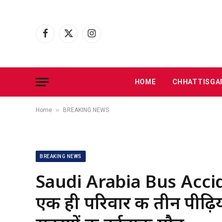
Facebook
X
Instagram
(Twitter)
HOME
CHHATTISGA
»
Home
BREAKING NEWS
BREAKING NEWS
Saudi Arabia Bus Accid
एक ही परिवार की तीन पीढ़िय