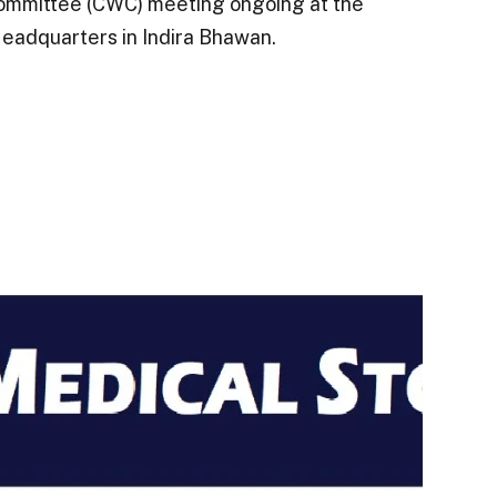
Committee (CWC) meeting ongoing at the
eadquarters in Indira Bhawan.