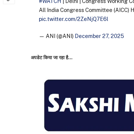
#WATCH
| Delhi | Congress Working 
All India Congress Committee (AICC) H
pic.twitter.com/2ZeNjQ7E6l
— ANI (@ANI)
December 27, 2025
अपडेट किया जा रहा है…