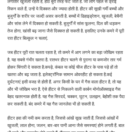
लगातार खुजली रहती है, होंठ बुरी तरह फट जाते हैं. जो लोग पहले से ड्राई
स्किन वाले हैं, उन्हें ये दिक्कत और ज्यादा होती है. हीटर की सूखी गर्मी बच्चों और
बुजुर्गों के शरीर पर जल्दी असर करती है. बच्चों में डिहाइड्रेशन, खुजली, बेचैनी
और सांस लेने में दिक्कत हो सकती है. बुजुर्गों में सांस फूलना, दिल की धड़कन
तेज होना, खांसी बढ़ जाना जैसे दिक्कत हो सकती है. इसलिए उनके कमरे में पूरी
रात हीटर बिल्कुल न चलाएं.
जब हीटर पूरी रात चलता रहता है, तो कमरे में आग लगने का बड़ा जोखिम रहता
है. यह सबसे गंभीर खतरा है. रातभर हीटर चलने से पुराना या कमजोर तार गर्म
होकर चिंगारी दे सकता है.कपड़े, कंबल या कोई चीज हीटर के पास पड़े हों तो
खतरा और बढ़ जाता है. इलेक्ट्रॉनिक सामान ओवरहीट हो सकता है.कई
दुर्घटनाएं इसी वजह से होती हैं. अगर किसी के घर में गैस वाला हीटर है, तो यह
और भी जोखिम भरा है. ऐसे हीटर से निकलने वाली कार्बन मोनोऑक्साइड गैस
बेहद खतरनाक होती है. यह गैस सिरदर्द, चक्कर, घुटन, उलझन, बेहोशी तक पैदा
कर सकती है. बंद कमरे में यह गैस जानलेवा भी हो सकती है.
हीटर हवा की नमी कम करता है, जिससे आंखें सूख जाती हैं. जिससे आंखों में
खुजली, लाल होना, जलन, बार-बार पानी आना जैसे समस्याएं होने लगती हैं. बाल