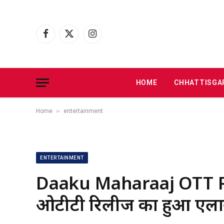
Facebook
X
Instagram
(Twitter)
HOME
CHHATTISGA
»
Home
entertainment
ENTERTAINMENT
Daaku Maharaaj OTT Re
ओटीटी रिलीज का हुआ एलान,