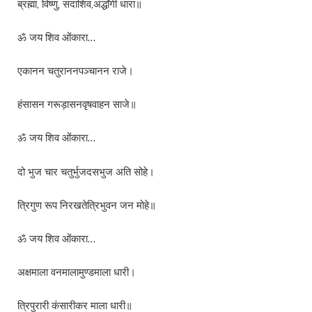
ब्रह्मा, विष्णु, सदाशिव,अर्द्धांगी धारा॥
ॐ जय शिव ओंकारा…
एकानन चतुराननपञ्चानन राजे।
हंसासन गरूड़ासनवृषवाहन साजे॥
ॐ जय शिव ओंकारा…
दो भुज चार चतुर्भुजदसभुज अति सोहे।
त्रिगुण रूप निरखतेत्रिभुवन जन मोहे॥
ॐ जय शिव ओंकारा…
अक्षमाला वनमालामुण्डमाला धारी।
त्रिपुरारी कंसारीकर माला धारी॥