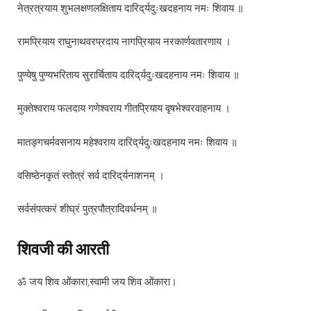
नेत्रत्रयाय शुभलक्षणलक्षिताय दारिद्‌र्यदुःखदहनाय नमः शिवाय ॥
रामप्रियाय राघुनाथवरप्रदाय नागप्रियाय नरकार्णवतारणाय ।
पुण्येषु पुण्यभरिताय सुरार्चिताय दारिद्‌र्यदुःखदहनाय नमः शिवाय ॥
मुक्तेश्वराय फलदाय गणेश्वराय गीतप्रियाय वृषभेश्वरवाहनाय ।
मातङ्गचर्मवसनाय महेश्वराय दारिद्‌र्यदुःखदहनाय नमः शिवाय ॥
वसिष्ठेनकृतं स्तोत्रं सर्व दारिद्‌र्यनाशनम् ।
सर्वसंपत्करं शीघ्रं पुत्रपौत्रादिवर्धनम् ॥
शिवजी की आरती
ॐ जय शिव ओंकारा,स्वामी जय शिव ओंकारा।