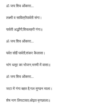
ॐ जय शिव ओंकारा…
लक्ष्मी व सावित्रीपार्वती संगा।
पार्वती अर्द्धांगी,शिवलहरी गंगा॥
ॐ जय शिव ओंकारा…
पर्वत सोहैं पार्वती,शंकर कैलासा।
भांग धतूर का भोजन,भस्मी में वासा॥
ॐ जय शिव ओंकारा…
जटा में गंगा बहत है,गल मुण्डन माला।
शेष नाग लिपटावत,ओढ़त मृगछाला॥