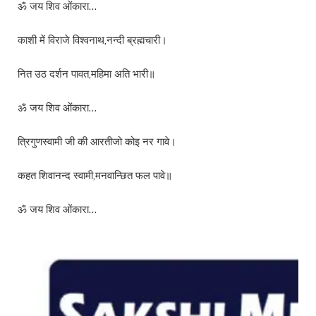
ॐ जय शिव ओंकारा…
काशी में विराजे विश्वनाथ,नन्दी ब्रह्मचारी।
नित उठ दर्शन पावत,महिमा अति भारी॥
ॐ जय शिव ओंकारा…
त्रिगुणस्वामी जी की आरतीजो कोइ नर गावे।
कहत शिवानन्द स्वामी,मनवान्छित फल पावे॥
ॐ जय शिव ओंकारा…