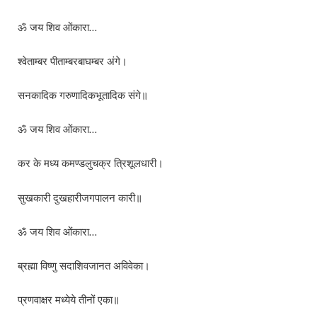
ॐ जय शिव ओंकारा…
श्वेताम्बर पीताम्बरबाघम्बर अंगे।
सनकादिक गरुणादिकभूतादिक संगे॥
ॐ जय शिव ओंकारा…
कर के मध्य कमण्डलुचक्र त्रिशूलधारी।
सुखकारी दुखहारीजगपालन कारी॥
ॐ जय शिव ओंकारा…
ब्रह्मा विष्णु सदाशिवजानत अविवेका।
प्रणवाक्षर मध्येये तीनों एका॥