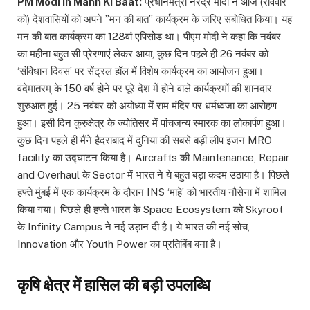
PM Modi in Mann Ki Baat:
प्रधानमंत्री नरेंद्र मोदी ने आज (रविवार
को) देशवासियों को अपने ”मन की बात” कार्यक्रम के जरिए संबोधित किया। यह
मन की बात कार्यक्रम का 128वां एपिसोड था। पीएम मोदी ने कहा कि नवंबर
का महीना बहुत सी प्रेरणाएं लेकर आया, कुछ दिन पहले ही 26 नवंबर को
‘संविधान दिवस’ पर सेंट्रल हॉल में विशेष कार्यक्रम का आयोजन हुआ।
वंदेमातरम् के 150 वर्ष होने पर पूरे देश में होने वाले कार्यक्रमों की शानदार
शुरुआत हुई। 25 नवंबर को अयोध्या में राम मंदिर पर धर्मध्वजा का आरोहण
हुआ। इसी दिन कुरुक्षेत्र के ज्योतिसर में पांचजन्य स्मारक का लोकार्पण हुआ।
कुछ दिन पहले ही मैंने हैदराबाद में दुनिया की सबसे बड़ी लीप इंजन MRO
facility का उद्घाटन किया है। Aircrafts की Maintenance, Repair
and Overhaul के Sector में भारत ने ये बहुत बड़ा कदम उठाया है। पिछले
हफ्ते मुंबई में एक कार्यक्रम के दौरान INS ‘माहे’ को भारतीय नौसेना में शामिल
किया गया। पिछले ही हफ्ते भारत के Space Ecosystem को Skyroot
के Infinity Campus ने नई उड़ान दी है। ये भारत की नई सोच,
Innovation और Youth Power का प्रतिबिंब बना है।
कृषि क्षेत्र में हासिल की बड़ी उपलब्धि