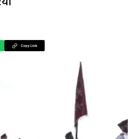
यां
Copy Link