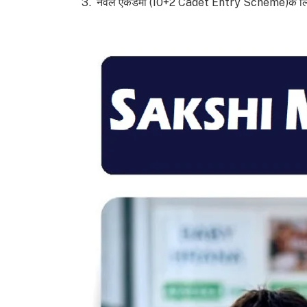
नेवल एकेडमी (10+2 Cadet Entry Scheme)के लिए